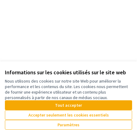
Informations sur les cookies utilisés sur le site web
Conditions d'utilisation
Nous utilisons des cookies sur notre site Web pour améliorer la
Paramètres des cookies
performance et les contenus du site. Les cookies nous permettent
Accessibilité : partiellement conforme
de fournir une expérience utilisateur et un contenu plus
La plateforme participative de la CASA sur X
La plateforme participative de la CASA sur Facebook
La plateforme participative de la CASA sur Instagram
La plateforme participative de la CASA sur YouTube
personnalisés à partir de nos canaux de médias sociaux.
(Lien externe)
(Lien externe)
(Lien externe)
(Lien externe)
Tout accepter
Accepter seulement les cookies essentiels
Licence Cre
(Lien extern
Paramètres
(Lien externe)
Site réalisé grâce au
logiciel libre Decidim
.
(Lien externe)