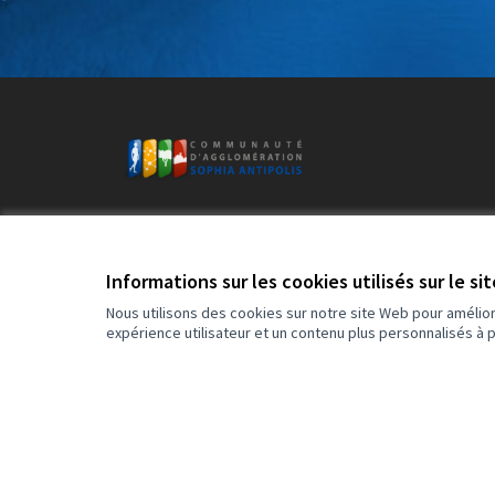
Bienvenue sur la plateforme de participation citoyenne de 
Communauté d’agglomération de Sophia Antipolis (CASA).
Cet espace permet de consulter, d’une manière ouverte e
Informations sur les cookies utilisés sur le si
transparente, les habitants de la CASA sur les politiques
publiques en cours d’élaboration.
Nous utilisons des cookies sur notre site Web pour amélio
expérience utilisateur et un contenu plus personnalisés à 
Conditions d'utilisation
Paramètres des cookies
Accessibili