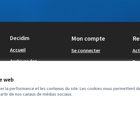
Decidim
Mon compte
Re
Accueil
Se connecter
Act
Archives des
Re
la
consultations
Tél
t
te web
Op
rer la performance et les contenus du site. Les cookies nous permettent de
partir de nos canaux de médias sociaux.
té : partiellement conforme